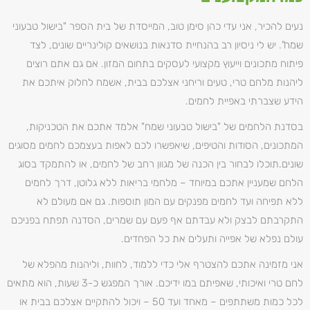
נעים להכיר, אני עדי כהן סימן טוב, המייסדת של בית הספר "בישול טבעוני
שמח". יש לי ניסיון רב בהנחיית סדנאות בנושאים קולינריים שונים, לצד
פיתוח מתכונים וייעוץ מקצועי לעסקים בתחום המזון. אם גם אתם רוצים
ליהנות מלחם טרי, טעים וריחני אצלכם בבית, אשמח לחלוק איתכם את
הידע שצברתי באפיית לחמים.
בסדנת הלחמים של "בישול טבעוני שמח" אלמד אתכם את הטכניקות,
המתכונים, הסודות והטיפים, שיאפשרו לכם לאפות בעצמכם לחמים מסוגים
שונים.תוכלו לבחור בין הכנה של מגוון רחב של לחמים, או להתמקד בסוג
הלחם שמעניין אתכם במיוחד – מלחמי בריאות ללא גלוטן, דרך לחמים
ללא תפיחה ועד לחמים מפנקים עם המון תוספות. גם אם מעולם לא
התקרבתם לבצק ולא עבדתם אף פעם עם שמרים, הסדנה תפתח בפניכם
עולם נפלא של אפייה ותעלים את כל הפחדים.
אני מזמינה אתכם להצטרף אלי כדי ללמוד, לחוות, וליהנות מהפלא של
לחם טרי ואיכותי, שאפיתם במו ידיכם. אורך המפגש כ-3 שעות, הוא מתאים
לכל כמות משתתפים – מאחד ועד 50 – ויכול להתקיים אצלכם בבית או