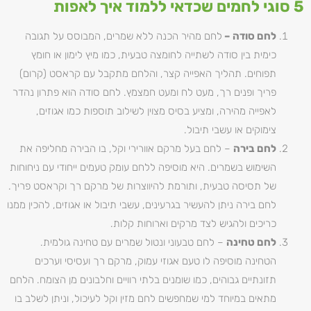
5 סוגי לחמים שכדאי ללמוד איך לאפות
לחם סודה –
לחם מהיר הכנה ללא שמרים, המבוסס על תגובה
כימית בין סודה לשתייה לחומצה טבעית, כמו מיץ לימון או חומץ
תפוחים. תהליך האפייה קצר, והלחם מתקבל עם קראסט (קרום)
פריך ופנים רך, מעט לח ומעט חמצמץ. לחם סודה הוא פתרון נהדר
לאפייה מהירה, ומציע בסיס מצוין לשילוב תוספות כמו אגוזים,
צימוקים או עשבי תיבול.
לחם בירה
– לחם בעל מרקם אוורירי וקל, בו הבירה מחליפה את
השימוש בשמרים. היא מוסיפה ללחם עומק טעמים ייחודי עם ניחוחות
של תסיסה טבעית, ותורמת להיווצרות של מרקם רך וקראסט פריך.
לחם בירה ניתן להעשיר בגרעינים, עשבי תיבול או אגוזים, להכין ממנו
כריכים ולהגיש לצד מרקים וארוחות קלות.
לחם טחינה
– לחם טבעוני ונטול שמרים עם טחינה גולמית.
הטחינה מוסיפה לו טעם אגוזי עמוק, מרקם רך ועסיסי וערכים
תזונתיים גבוהים, כמו שומנים בלתי רוויים וחלבונים מן הצומח. הלחם
מתאים במיוחד למי שמחפשים לחם מזין וקל לעיכול, וניתן לשלב בו