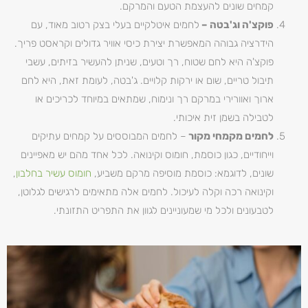
קמחים שונים להעצמת הטעם והמרקם.
פוקצ'ה וג'בטה –
לחמים איטלקיים בעלי בצק רטוב מאוד, עם
הידרציה גבוהה המאפשרת יצירת כיסי אוויר גדולים וקראסט פריך.
פוקצ'ה היא לחם שטוח, רך וטעים, שניתן להעשיר בזיתים, עשבי
תיבול טריים, שום או ירקות קלויים. ג'בטה, לעומת זאת, היא לחם
ארוך ואוורירי במרקם רך ונימוח, שמתאים במיוחד לכריכים או
לטבילה בשמן זית איכותי.
לחמים מקמחי מקור
– לחמים המבוססים על קמחים עתיקים
וייחודיים, כגון כוסמת, חומוס וקינואה. לכל אחד מהם יש מאפיינים
שונים, לדוגמא: כוסמת מוסיפה מרקם משביע,
חומוס עשיר בחלבון
,
וקינואה רכה וקלה לעיכול. לחמים אלה מתאימים לרגישים לגלוטן,
לטבעונים ולכל מי שמעוניינים לגוון את התפריט התזונתי.