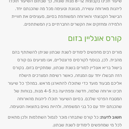
שיעור תכינו בקבוצות 8-12 מנות שונות, כך שבתום השיעור תוכלו
ליהנות מארוחה עשירה, מגוונת וטעימה מכל מה שהכנתם יחד.
הבישול הקבוצתי והארוחה המשותפת בסיום, מעצימים את חוויית
הלמידה ומחזקים את הקשרים החברתיים בין המשתתפים.
קורס אונליין בזום
מורים רבים מחפשים לימודים לשנת שבתון שניתן להשתתף בהם
מהבית. לכן, בנוסף לקורסים פרונטליים, אנו מציעים גם קורס
בישול בריא אונליין למורים בשנת שבתון, שמתקיים בזום. בקורס
הזה תבשלו יחד עם המנחה, כאשר רשימת המצרכים תישלח
אליכם מבעוד מועד כדי שתוכלו להתארגן מראש. במהלך כל שיעור
תכינו ארוחה שלמה, חדשה ומפתיעה בת 4-5 מנות, בנוחות של
המטבח הפרטי שלכם. בסיום השיעור תוכלו ליהנות מהארוחה
שהכנתם יחד עם כל בני המשפחה, ולהיות גאים בתוצאה הטעימה.
חשוב לדעת:
כל קורס שתבחרו מוכר לגמול השתלמות ולכן מתאים
לכל מי שמחפשים לימודים לשנת שבתון.