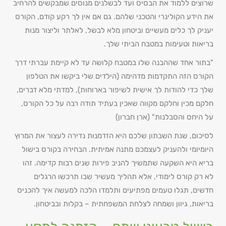
שרוצים ללמוד את הבסיס ועד לבשלנים מנוסים שמבקשים להרחיב
את הידע הקולינרי והטכני שלהם. גם אם אין לך רקע קודם, הקורס
יעניק לך כלים מעשיים וביטחון מלא לבשל, לאלתר וליצור מנות
בריאות וטעימות במטבח הביתי שלך.
"בתור אחד שההבנה שלו במטבח קלושה עד לא קיימת עברתי דרך
הקורס הזה התקדמות מדהימה (הילדים שלי ביקשו את הטלפון
שלך כדי להודות לך אישית לשיפור בארוחות), למדתי מלא דברים,
חלקם מכין וחלקם מקווה שאכין בעתיד תודה רבה על כל הקורס,
על היחס והסבלנות" (ארן חברון)
לסיכום, שנת השבתון שלכם היא הזדמנות נדירה לעצור את המרוץ
היומיומי ולהעניק לעצמכם מתנה אמיתית. הבחירה בקורס בישול
בריא היא השקעה שתמשיך להניב פירות שנים רבות קדימה. זהו
לא רק קורס לימודי, אלא תהליך מעשיר שבו תרכשו הרגלים
חדשים, תגלו טעמים מפתיעים ותלמדו הלכה למעשה איך להכניס
בריאות, גיוון ושמחה לצלחת המשפחתית – בקלות ובביטחון.