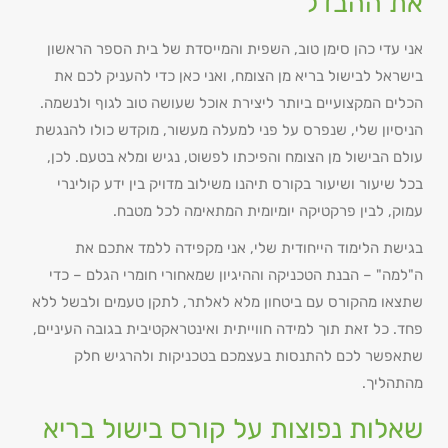
את ההבדל
אני עדי כהן סימן טוב, השפית והמייסדת של בית הספר הראשון
בישראל לבישול בריא מן הצומח, ואני כאן כדי להעניק לכם את
הכלים המקצועיים ביותר ליצירת אוכל שעושה טוב לגוף ולנשמה.
הניסיון שלי, שנפרס על פני למעלה מעשור, מוקדש כולו להנגשת
עולם ה
בישול מן הצומח והפיכתו לפש
וט, נגיש ומלא בטעם. לכן,
בכל שיעור ושיעור בקורס תיהנו משילוב מדויק בין ידע קולינרי
עמוק, לבין פרקטיקה יומיומית המתאימה לכל מטבח.
בגישת הלימוד הייחודית שלי, אני מקפידה ללמד אתכם את
ה"למה" – הבנת הטכניקה וההיגיון שמאחורי חומרי הגלם – כדי
שתצאו מהקורס עם ביטחון מלא לאלתר, לתקן טעמים ולבשל ללא
פחד. כל זאת תוך למידה חווייתית ואינטראקטיבית בגובה העיניים,
שתאפשר לכם להתנסות בעצמכם בטכניקות ולהרגיש חלק
מהתהליך.
שאלות נפוצות על קורס בישול בריא