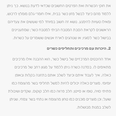
את חוקי הכשרות ואת הפרטים החשובים שכדאי לדעת בנושא. כך ניתן
ללמוד מהם כיצד לבשל מזון כשר בבית, אילו חומרי גלם מומלץ לרכוש,
ומאילו טעויות להימנע. נושא זה חשוב במיוחד למי שעושים את צעדיהם
הראשונים לקראת הסבת המטבח הביתי למטבח כשר; שמתעניינים
בבישול כשר לסוגיו; או שנוהגים לארח אנשים ששומרים על כשרות.
2. היכרות עם מרכיבים ותחליפים כשרים
אחד ההיבטים המרכזיים של בישול כשר, הוא ההבנה אילו מרכיבים
מתאימים לו. בסדנה כשרה ניתן ללמוד על מגוון רחב של מרכיבים
כאלה, איך לעבוד איתם וכיצד לשלב אותם בתזונה בקלות ובאופן
יומיומי. מוצרים כאלה יכולים להיות למשל תחליפי בשר מהצומח כמו
פתיתי סויה, טופו או סייטן; חלב פרווה כמו חלב קוקוס, שקדים ושיבולת
שועל; וכן מוצרים מוכנים כמו טחון מהצומח או נתחי בשר צמחי, שניתן
לשלב במנות מבושלות.