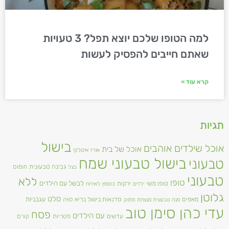
למה הטופו שלכם יוצא תפל? 3 טעויות
שאתם חייבים להפסיק לעשות
קרא עוד »
תגיות
בישול
אוכל שילדים אוהבים
אוכל של בית
אורז
איטלקי
בישול טבעוני שמח
טבעוני
גבינה טבעונית
חומוס
בצל
טבעוני
ללא
טופו
טופו משי
לבשל עם הילדים
ירקות
ילדים
כוסמין
לאירוח
גלוטן
סלט
מאפים
עגבניות
סדנאות בישול בריא
סויה
מנה טבעונית מנצחת
מתוק
עדי כהן סימן טוב
פסח
עם הילדים
עדשים
פטריות
קורס