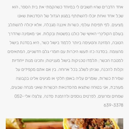
אחד הדברים שהיו חשובים לי במיוחד כשהקמתי את בית הספר, הוא
שכל אחד ואחת יוכלו להשתתף במגוון הגדול של הסדנאות שאנו
מציעים. לפי תפיסת עולמי, כשרות איננה מגבלה, אלא יכולה להשתלב
בעולם הקולינרי האישי של כולנו בפשטות ובקלות. אני מאמינה שהדרך
הטובה, המזינה והטעימה ביותר ללמוד בישול כשר, היא בסדנת בישול
מהצומח. בסדנה כזו תעשו היכרות עם חומרי גלם חדשניים, המתאימים
למטבח הכשר; תלמדו טכניקות בישול מעניינות; ותכינו מנות ייחודיות
וקלות להכנה, שניתן לשלב בכל ארוחה. בין אם אתם מקפידים על
שמירת כשרות, שומרים עליה באופן חלקי או מגיעים אלינו בקבוצה
מעורבת, אני בטוחה שתצאו מהסדנאות הכשרות שאני מנחה שבעים,
שמחים ומרוצים. לפרטים נוספים ולהזמנת סדנה, צלצלו אלי 052-
639-3378