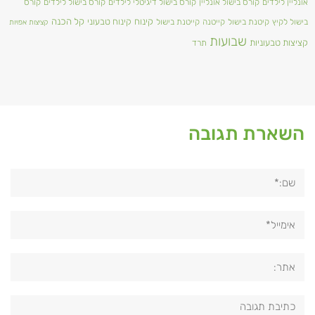
אונליין לילדים
קורס בישול אונליין
קורס בישול דיגיטלי לילדים
קורס בישול לילדים
קורס
קינוח
קינוח טבעוני
קל הכנה
בישול לקיץ
קיטנת בישול
קייטנה
קייטנת בישול
קציצות אפויות
שבועות
קציצות טבעוניות
תרד
השארת תגובה
שם:*
אימייל*
אתר:
תגובה: