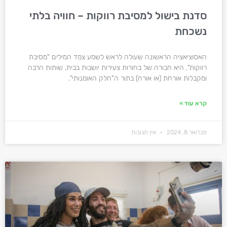
סדנת בישול למסיבת רווקות – חוויה בלתי
נשכחת
האסוציאציה הראשונה שעולה לראש לשמע צמד המילים "מסיבת
רווקות", היא חבורה של בחורות צעירות יושבות בבית, שותות הרבה
ומקבלות אורחת (או אורח) בתור ה"חלק האומנותי".
קרא עוד »
פברואר 8, 2024
אין תגובות