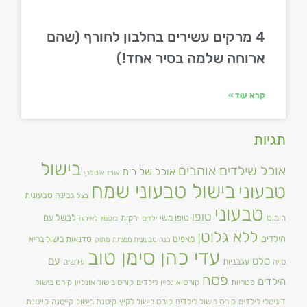
4 מרקים עשירים בחלבון לחורף (שהם
ארוחה שלמה בסיר אחד!)
קרא עוד »
תגיות
בישול
אוכל שילדים אוהבים
אוכל של בית
אורז
איטלקי
בישול טבעוני שמח
טבעוני
גבינה טבעונית
בצל
טבעוני
טופו
טופו משי
לבשל עם
חומוס
ירקות
ילדים
כוסמין
לאירוח
ללא גלוטן
הילדים
מאפים
סדנאות בישול בריא
מנה טבעונית מנצחת
מתוק
עדי כהן סימן טוב
סלט
עם
עגבניות
סויה
עדשים
פסח
הילדים
פטריות
קורס אונליין לילדים
קורס בישול אונליין
קורס בישול
דיגיטלי לילדים
קורס בישול לילדים
קורס בישול לקיץ
קיטנת בישול
קייטנה
קייטנת