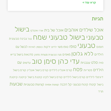
קרא עוד »
תגיות
בישול
אוכל שילדים אוהבים
אוכל של בית
אורז
איטלקי
בישול טבעוני שמח
טבעוני
גבינה טבעונית
בצל
טבעוני
טופו
טופו משי
לבשל עם
חומוס
ירקות
ילדים
כוסמין
לאירוח
ללא גלוטן
הילדים
מאפים
סדנאות בישול בריא
מנה טבעונית מנצחת
מתוק
עדי כהן סימן טוב
סלט
עם
עגבניות
סויה
עדשים
פסח
הילדים
פטריות
קורס אונליין לילדים
קורס בישול אונליין
קורס בישול
דיגיטלי לילדים
קורס בישול לילדים
קורס בישול לקיץ
קיטנת בישול
קייטנה
קייטנת
שבועות
קינוח
קינוח טבעוני
קל הכנה
קציצות טבעוניות
בישול
קציצות אפויות
תרד