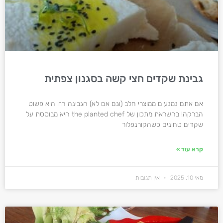
גבינת שקדים חצי קשה בסגנון צפתית
אם אתם נמנעים ממוצרי חלב (וגם אם לא) הגבינה הזו היא פשוט
הברקה! בהשראת מתכון של the planted chef היא מבוססת על
שקדים טחונים כשהקורנפלור
קרא עוד »
מאי 10, 2025
אין תגובות