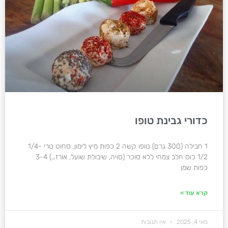
כדורי גבינת טופו
1 חבילה (300 גרם) טופו קשה 2 כפות מיץ לימון, סחוט טרי 1/4-
1/2 כוס חלב צמחי ללא סוכר (סויה, שיבולת שועל, אורז…) 3-4
כפות שמן
קרא עוד »
מאי 4, 2025
אין תגובות