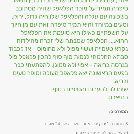
אחר, עם גינונים ומנהגים שלא הכרנו. בין השאר
סיפרה תמיד על מוכר הפלאפל שהיה מסתובב
בשכונה עם עגלה והפלאפל שלו היה גדול, ירוק,
וטעים במיוחד והיא תמיד סיפרה זאת עם מן חיוך
על השפתיים כאילו היא טועמת את הפלאפל
ההוא.... הפלאפל שסבתה שלי זכרה מהילדות
נקרא טעמייה ועשוי מפול ולא מחומוס - אז לכבוד
סבתא החלטתי לנסות סוף סוף להכין פלאפל פול
בגרסה בריאה - אפוי ולא מטוגן. להפתעתי כבר
בפעם הראשונה יצא פלאפל מעולה וסופר טעים
ובריא.
שימו לב להערות והטיפים בסוף.
בתיאבון.
המצרכים:
3 כוסות פול ירוק יבש אחרי השרייה של 24 שעות
1 בצל – מקולף וחתוך לרבעים