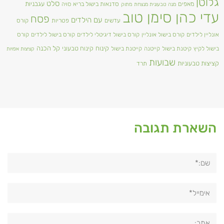
גלוטן
סלט
מאפים
עגבניות
סדנאות בישול בריא
סויה
מנה טבעונית מנצחת
מתוק
עדי כהן סימן טוב
פסח
עם הילדים
עדשים
פטריות
קורס
אונליין לילדים
קורס בישול אונליין
קורס בישול דיגיטלי לילדים
קורס בישול לילדים
קורס
קינוח
קינוח טבעוני
קל הכנה
בישול לקיץ
קיטנת בישול
קייטנה
קייטנת בישול
קציצות אפויות
שבועות
קציצות טבעוניות
תרד
השארת תגובה
שם:*
אימייל*
אתר: