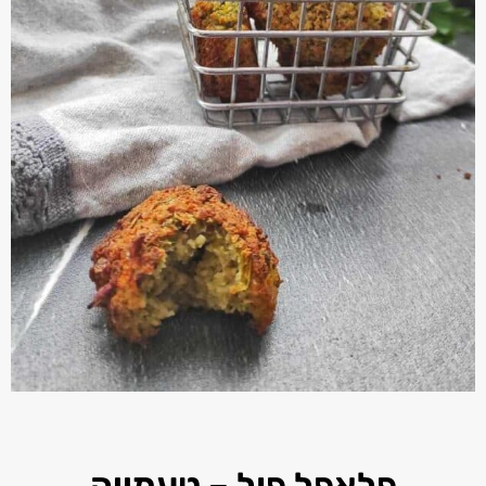
פלאפל פול – טעמייה