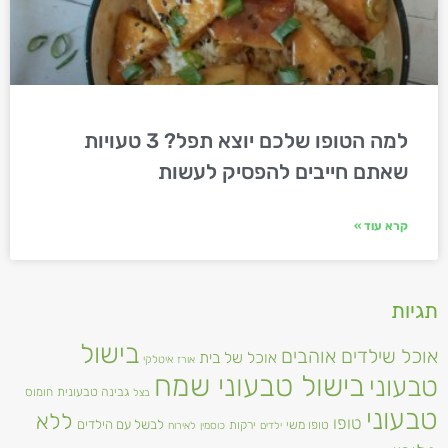
למה הטופו שלכם יוצא תפל? 3 טעויות
שאתם חייבים להפסיק לעשות
קרא עוד »
תגיות
בישול
אוכל שילדים אוהבים
אוכל של בית
אורז
איטלקי
בישול טבעוני שמח
טבעוני
גבינה טבעונית
חומוס
בצל
טבעוני
ללא
טופו
טופו משי
לבשל עם הילדים
ירקות
ילדים
כוסמין
לאירוח