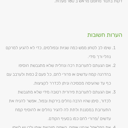
דקות בתנור מחומם מראש ב 180 מעלות.
הערות חשובות
שימו לב לטחון ממש כמה שניות ובפולסים, כדי לא להגיע למרקם
נוזלי ורך מידי.
אם הגעתם לתערובת רכה ונוזלית שלא מתגבשת הוסיפו
בהדרגה קמח עדשים או פרורי לחם, כל פעם 2 כפות ולערבב עם
כף עד שהעיסה מסמיכה וניתן לכדרר לקציצות.
אם הגעתם לתערובת פירורית רטובה מידי שלא מתגבשת
לכדור, סימן שהיו הרבה נוזלים בירקות ובפול, אפשר להניח את
התערובת במסננת ולתת לה להגיר נוזלים או להוסיף קמח
עדשים /פרורי לחם כמו בסעיף הקודם.
את הפלאפל אנחנו אופים, האפיה מייבשת אותו ולכן יש לשמן