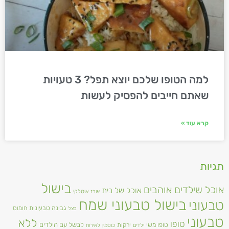
למה הטופו שלכם יוצא תפל? 3 טעויות
שאתם חייבים להפסיק לעשות
קרא עוד »
תגיות
בישול
אוכל שילדים אוהבים
אוכל של בית
אורז
איטלקי
בישול טבעוני שמח
טבעוני
גבינה טבעונית
חומוס
בצל
טבעוני
ללא
טופו
טופו משי
לבשל עם הילדים
ירקות
ילדים
כוסמין
לאירוח