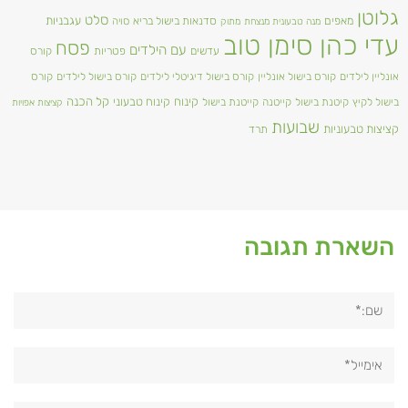
גלוטן
סלט
מאפים
עגבניות
סדנאות בישול בריא
סויה
מנה טבעונית מנצחת
מתוק
עדי כהן סימן טוב
פסח
עם הילדים
עדשים
פטריות
קורס
אונליין לילדים
קורס בישול אונליין
קורס בישול דיגיטלי לילדים
קורס בישול לילדים
קורס
קינוח
קינוח טבעוני
קל הכנה
בישול לקיץ
קיטנת בישול
קייטנה
קייטנת בישול
קציצות אפויות
שבועות
קציצות טבעוניות
תרד
השארת תגובה
שם:*
אימייל*
אתר: