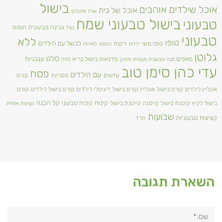
בישול
אוכל שילדים אוהבים
אוכל של בית
אורז
איטלקי
בישול טבעוני שמח
טבעוני
גבינה טבעונית
חומוס
בצל
טבעוני
ללא
טופו
טופו משי
לבשל עם הילדים
ירקות
ילדים
כוסמין
לאירוח
גלוטן
סלט
מאפים
עגבניות
סדנאות בישול בריא
סויה
מנה טבעונית מנצחת
מתוק
עדי כהן סימן טוב
פסח
עם הילדים
עדשים
פטריות
קורס
אונליין לילדים
קורס בישול אונליין
קורס בישול דיגיטלי לילדים
קורס בישול לילדים
קורס
קינוח
קינוח טבעוני
קל הכנה
בישול לקיץ
קיטנת בישול
קייטנה
קייטנת בישול
קציצות אפויות
שבועות
קציצות טבעוניות
תרד
השארת תגובה
שם:*