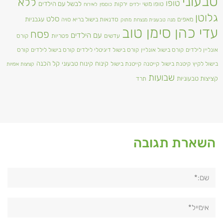
טבעוני
ללא
טופו
טופו משי
לבשל עם הילדים
ירקות
ילדים
כוסמין
לאירוח
גלוטן
סלט
מאפים
עגבניות
סדנאות בישול בריא
סויה
מנה טבעונית מנצחת
מתוק
עדי כהן סימן טוב
פסח
עם הילדים
עדשים
פטריות
קורס
אונליין לילדים
קורס בישול אונליין
קורס בישול דיגיטלי לילדים
קורס בישול לילדים
קורס
קינוח
קינוח טבעוני
קל הכנה
בישול לקיץ
קיטנת בישול
קייטנה
קייטנת בישול
קציצות אפויות
שבועות
קציצות טבעוניות
תרד
השארת תגובה
שם:*
אימייל*