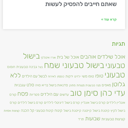
שאתם חייבים להפסיק לעשות
קרא עוד »
תגיות
בישול
אוכל שילדים אוהבים
אוכל של בית
אורז
איטלקי
בישול טבעוני שמח
טבעוני
גבינה טבעונית
חומוס
בצל
טבעוני
ללא
טופו
טופו משי
לבשל עם הילדים
ירקות
ילדים
כוסמין
לאירוח
גלוטן
סלט
מאפים
עגבניות
סדנאות בישול בריא
סויה
מנה טבעונית מנצחת
מתוק
עדי כהן סימן טוב
פסח
עם הילדים
עדשים
פטריות
קורס
אונליין לילדים
קורס בישול אונליין
קורס בישול דיגיטלי לילדים
קורס בישול לילדים
קורס
קינוח
קינוח טבעוני
קל הכנה
בישול לקיץ
קיטנת בישול
קייטנה
קייטנת בישול
קציצות אפויות
שבועות
קציצות טבעוניות
תרד