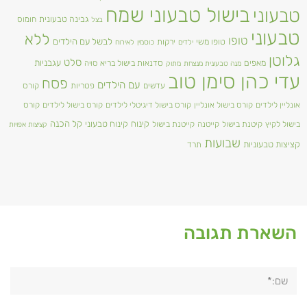
בישול טבעוני שמח
טבעוני
גבינה טבעונית
חומוס
בצל
טבעוני
ללא
טופו
טופו משי
לבשל עם הילדים
ירקות
ילדים
כוסמין
לאירוח
גלוטן
סלט
מאפים
עגבניות
סדנאות בישול בריא
סויה
מנה טבעונית מנצחת
מתוק
עדי כהן סימן טוב
פסח
עם הילדים
עדשים
פטריות
קורס
אונליין לילדים
קורס בישול אונליין
קורס בישול דיגיטלי לילדים
קורס בישול לילדים
קורס
קינוח
קינוח טבעוני
קל הכנה
בישול לקיץ
קיטנת בישול
קייטנה
קייטנת בישול
קציצות אפויות
שבועות
קציצות טבעוניות
תרד
השארת תגובה
שם:*