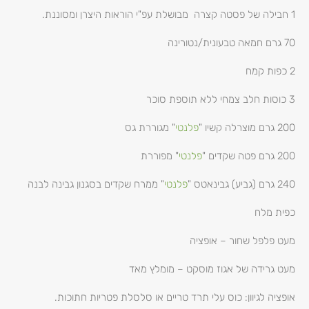
1 חבילה של פסטה קצרה מבושלת עפ"י הוראות היצרן ומסוננת.
70 גרם חמאה טבעונית/נטורינה
2 כפות קמח
3 כוסות חלב צמחי ללא תוספת סוכר
200 גרם מוצרלה קשיו "
פלנטי
" מגוררת גס
200 גרם פטה שקדים "
פלנטי
" מפוררת
240 גרם (גביע) גבינאטס "
פלנטי
" ממרח שקדים בסגנון גבינה לבנה
כפית מלח
מעט פלפל שחור – אופציה
מעט גרידה של אגוז מוסקט – מומלץ מאד
אופציה לגיוון: כוס עלי תרד טריים או סלסלת פטריות חתוכות.