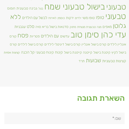
בישול טבעוני שמח
טבעוני
גבינה טבעונית
חומוס
בצל
טבעוני
ללא
טופו
טופו משי
לבשל עם הילדים
ירקות
ילדים
כוסמין
לאירוח
גלוטן
סלט
מאפים
עגבניות
סדנאות בישול בריא
סויה
מנה טבעונית מנצחת
מתוק
עדי כהן סימן טוב
פסח
עם הילדים
עדשים
פטריות
קורס
אונליין לילדים
קורס בישול אונליין
קורס בישול דיגיטלי לילדים
קורס בישול לילדים
קורס
קינוח
קינוח טבעוני
קל הכנה
בישול לקיץ
קיטנת בישול
קייטנה
קייטנת בישול
קציצות אפויות
שבועות
קציצות טבעוניות
תרד
השארת תגובה
שם:*