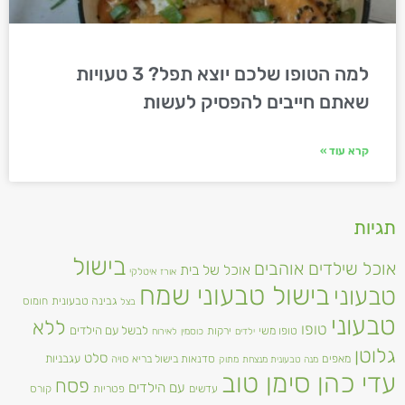
למה הטופו שלכם יוצא תפל? 3 טעויות
שאתם חייבים להפסיק לעשות
קרא עוד »
תגיות
בישול
אוכל שילדים אוהבים
אוכל של בית
אורז
איטלקי
בישול טבעוני שמח
טבעוני
גבינה טבעונית
חומוס
בצל
טבעוני
ללא
טופו
טופו משי
לבשל עם הילדים
ירקות
ילדים
כוסמין
לאירוח
גלוטן
סלט
מאפים
עגבניות
סדנאות בישול בריא
סויה
מנה טבעונית מנצחת
מתוק
עדי כהן סימן טוב
פסח
עם הילדים
עדשים
פטריות
קורס