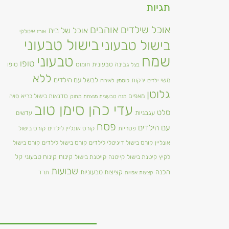
תגיות
אוכל שילדים אוהבים
אוכל של בית
אורז
איטלקי
בישול טבעוני
בישול טבעוני
שמח
טבעוני
טופו
גבינה טבעונית
טופו
חומוס
בצל
ללא
משי
לבשל עם הילדים
ירקות
ילדים
כוסמין
לאירוח
גלוטן
מאפים
סדנאות בישול בריא
סויה
מנה טבעונית מנצחת
מתוק
עדי כהן סימן טוב
סלט
עגבניות
עדשים
פסח
עם הילדים
פטריות
קורס אונליין לילדים
קורס בישול
אונליין
קורס בישול דיגיטלי לילדים
קורס בישול לילדים
קורס בישול
קינוח
קינוח טבעוני
קל
לקיץ
קיטנת בישול
קייטנה
קייטנת בישול
שבועות
הכנה
קציצות טבעוניות
תרד
קציצות אפויות