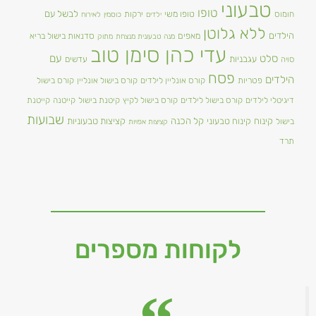
טבעוני
טופו
טופו משי
לבשל עם
חומוס
ירקות
ילדים
כוסמין
לאירוח
ללא גלוטן
הילדים
מאפים
סדנאות בישול בריא
מנה טבעונית מנצחת
מתוק
עדי כהן סימן טוב
סלט
עם
עגבניות
סויה
עדשים
פסח
הילדים
פטריות
קורס אונליין לילדים
קורס בישול אונליין
קורס בישול
דיגיטלי לילדים
קורס בישול לילדים
קורס בישול לקיץ
קיטנת בישול
קייטנה
קייטנת
שבועות
קינוח
קינוח טבעוני
קל הכנה
קציצות טבעוניות
בישול
קציצות אפויות
תרד
לקוחות מספרים