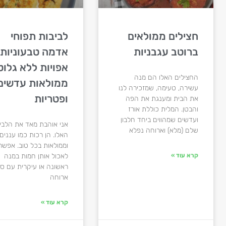
חצילים ממולאים
לביבות תפוחי
ברוטב עגבניות
אדמה טבעוניות
אפויות ללא גלוט
החצילים האלו הם מנה
ממולאות עדשים
עשירה, טעימה, שמזכירה לנו
ופטריות
את הבית ומענגת את הפה
והבטן. המלית כוללת אורז
ועדשים שמהווים ביחד חלבון
אני אוהבת מאד את הלבי
שלם (מלא) וארוחה נפלא
האלו. הן רכות כמו עננים
וממולאות בכל טוב. אפשר
קרא עוד »
לאכול אותן חמות במנה
ראשונה או עיקרית עם סל
ארוחה
קרא עוד »