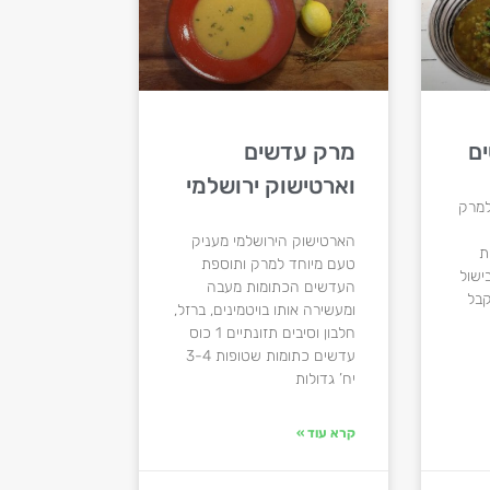
ם
מרק עדשים
וארטישוק ירושלמי
למרק
הארטישוק הירושלמי מעניק
ת
טעם מיוחד למרק ותוספת
ישול
העדשים הכתומות מעבה
קבל
ומעשירה אותו בויטמינים, ברזל,
חלבון וסיבים תזונתיים 1 כוס
עדשים כתומות שטופות 3-4
יח’ גדולות
קרא עוד »