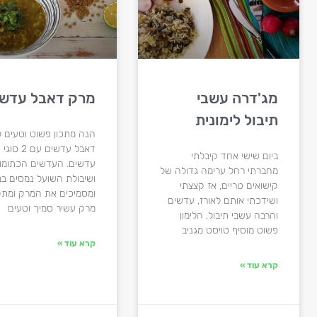
מג'דרה עשבי
מרק דאבל עדשי
תיבול לימונית
הנה מתכון פשוט וטעים 
דאבל עדשים עם 2 סוגי
ביום שישי אחד קיבלתי
עדשים. העדשים הכתומו
מחברתי רחל ערימה גדולה של
ושיבולת השועל נמסים בב
קישואים טריים, אז קצצתי
ומסמיכים את המרק ומת
ושידכתי אותם לאורז, עדשים
מרק עשיר סמיך וטעים
והרבה עשבי תיבול, הלימון
פשוט מוסיף טויסט מגניב
קרא עוד »
קרא עוד »