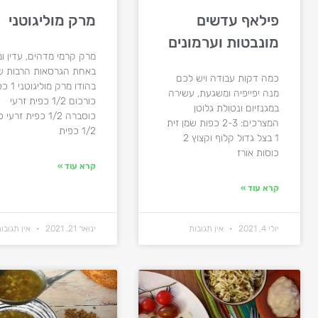
פילאף עדשים
מרק מוליגוטני
מונבטות וערמונים
מרק קרמי מדהים, עדין ו
באחת הגרסאות הרבות ש
כמה דקות עבודה ויש לכם
בהודו מרק מול
מנה יפייפיה ומשגעת, עשירה
כורכום 1/2 כפית זרעי
במגנזיום ונטולת גלוטן
כוסברה 1/2 כפית זרעי
המצרכים: 2-3 כפות שמן זית
1/2 כפית
1 בצל גדול קלוף וקצוץ 2
כוסות אורז
קרא עוד »
קרא עוד »
יולי 4, 2021
אין תגובות
ינואר 21, 2021
אין תגובו