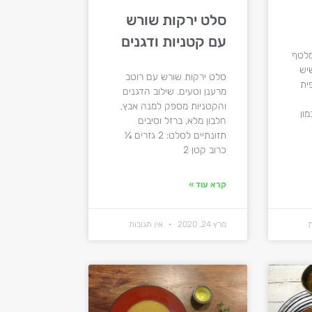
סלט ירקות שורש
עם קטניות ודגנים
מלטף
יש
סלט ירקות שורש עם רוטב
יגוטני 1 כפית
מרענן וטעים. שילוב הדגנים
והקטניות מספק למנה אבץ,
 כמון
חלבון מלא, ברזל וסיבים
תזונתיים לסלט: 2 גזרים ¼
כרוב קטן 2
קרא עוד »
ת
מרץ 24, 2020
אין תגובות