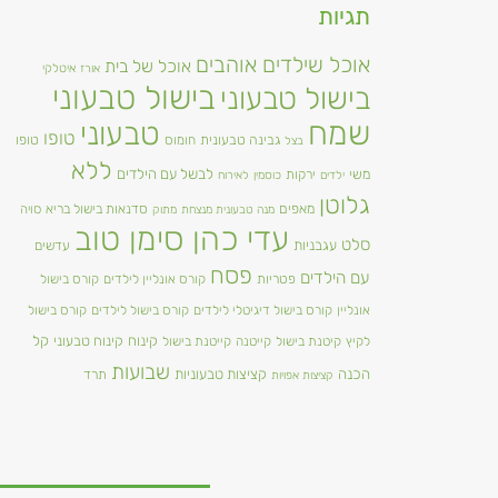
תגיות
אוכל שילדים אוהבים
אוכל של בית
אורז
איטלקי
בישול טבעוני
בישול טבעוני
שמח
טבעוני
טופו
גבינה טבעונית
טופו
חומוס
בצל
ללא
משי
לבשל עם הילדים
ירקות
ילדים
כוסמין
לאירוח
גלוטן
מאפים
סדנאות בישול בריא
סויה
מנה טבעונית מנצחת
מתוק
עדי כהן סימן טוב
סלט
עגבניות
עדשים
פסח
עם הילדים
פטריות
קורס אונליין לילדים
קורס בישול
אונליין
קורס בישול דיגיטלי לילדים
קורס בישול לילדים
קורס בישול
קינוח
קינוח טבעוני
קל
לקיץ
קיטנת בישול
קייטנה
קייטנת בישול
שבועות
הכנה
קציצות טבעוניות
תרד
קציצות אפויות