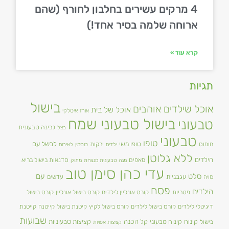
4 מרקים עשירים בחלבון לחורף (שהם
ארוחה שלמה בסיר אחד!)
קרא עוד »
תגיות
בישול
אוכל שילדים אוהבים
אוכל של בית
אורז
איטלקי
בישול טבעוני שמח
טבעוני
גבינה טבעונית
בצל
טבעוני
טופו
טופו משי
לבשל עם
חומוס
ירקות
ילדים
כוסמין
לאירוח
ללא גלוטן
הילדים
מאפים
סדנאות בישול בריא
מנה טבעונית מנצחת
מתוק
עדי כהן סימן טוב
סלט
עם
עגבניות
סויה
עדשים
פסח
הילדים
פטריות
קורס אונליין לילדים
קורס בישול אונליין
קורס בישול
דיגיטלי לילדים
קורס בישול לילדים
קורס בישול לקיץ
קיטנת בישול
קייטנה
קייטנת
שבועות
קינוח
קינוח טבעוני
קל הכנה
קציצות טבעוניות
בישול
קציצות אפויות