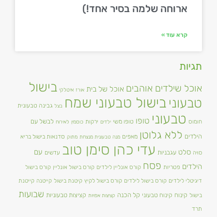
ארוחה שלמה בסיר אחד!)
קרא עוד »
תגיות
בישול
אוכל שילדים אוהבים
אוכל של בית
אורז
איטלקי
בישול טבעוני שמח
טבעוני
גבינה טבעונית
בצל
טבעוני
טופו
טופו משי
לבשל עם
חומוס
ירקות
ילדים
כוסמין
לאירוח
ללא גלוטן
הילדים
מאפים
סדנאות בישול בריא
מנה טבעונית מנצחת
מתוק
עדי כהן סימן טוב
סלט
עם
עגבניות
סויה
עדשים
פסח
הילדים
פטריות
קורס אונליין לילדים
קורס בישול אונליין
קורס בישול
דיגיטלי לילדים
קורס בישול לילדים
קורס בישול לקיץ
קיטנת בישול
קייטנה
קייטנת
שבועות
קינוח
קינוח טבעוני
קל הכנה
קציצות טבעוניות
בישול
קציצות אפויות
תרד