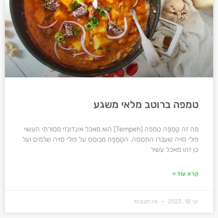
טמפה ברוטב מלאי משגע
מה זה טֶמְפֶּה טמפה (Tempeh) הוא מאכל אינדונזי מסורתי העשוי
פולי סויה שעברו התססה. הטֶמְפֶּה מבוסס על פולי סויה שלמים ועל
כן זהו מאכל עשיר
קרא עוד »
יוני 18, 2023
אין תגובות