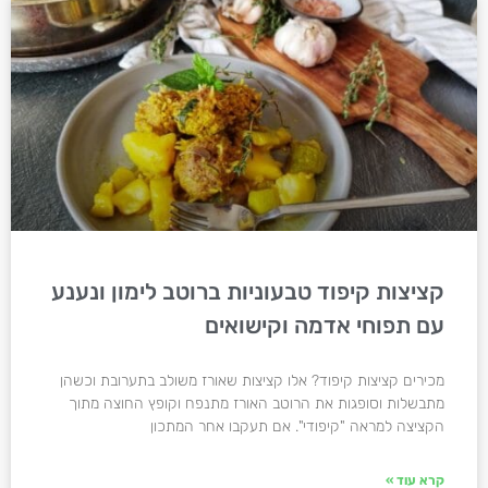
קציצות קיפוד טבעוניות ברוטב לימון ונענע
עם תפוחי אדמה וקישואים
מכירים קציצות קיפוד? אלו קציצות שאורז משולב בתערובת וכשהן
מתבשלות וסופגות את הרוטב האורז מתנפח וקופץ החוצה מתוך
הקציצה למראה "קיפודי". אם תעקבו אחר המתכון
קרא עוד »