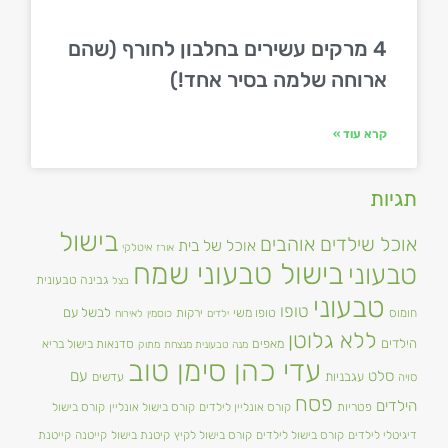
4 מרקים עשירים בחלבון לחורף (שהם
ארוחה שלמה בסיר אחד!)
קרא עוד »
תגיות
בישול
אוכל שילדים אוהבים
אוכל של בית
אורז
איטלקי
בישול טבעוני שמח
טבעוני
גבינה טבעונית
בצל
טבעוני
טופו
טופו משי
לבשל עם
חומוס
ירקות
ילדים
כוסמין
לאירוח
ללא גלוטן
הילדים
מאפים
סדנאות בישול בריא
מנה טבעונית מנצחת
מתוק
עדי כהן סימן טוב
סלט
עם
עגבניות
סויה
עדשים
פסח
הילדים
פטריות
קורס אונליין לילדים
קורס בישול אונליין
קורס בישול
דיגיטלי לילדים
קורס בישול לילדים
קורס בישול לקיץ
קיטנת בישול
קייטנה
קייטנת