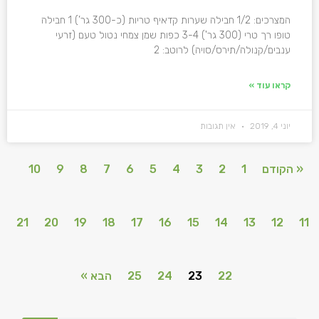
המצרכים: 1/2 חבילה שערות קדאיף טריות (כ-300 גר’) 1 חבילה
טופו רך טרי (300 גר') 3-4 כפות שמן צמחי נטול טעם (זרעי
ענבים/קנולה/תירס/סויה) לרוטב: 2
קראו עוד »
יוני 4, 2019
אין תגובות
« הקודם
1
2
3
4
5
6
7
8
9
10
21
20
19
18
17
16
15
14
13
12
11
22
23
24
25
הבא »