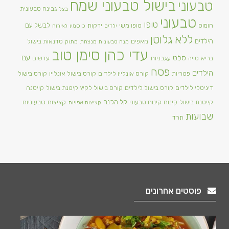
בישול טבעוני שמח
טבעוני
גבינה טבעונית
בצל
טבעוני
טופו
טופו משי
לבשל עם
חומוס
ירקות
ילדים
כוסמין
לאירוח
ללא גלוטן
הילדים
מאפים
סדנאות בישול
מנה טבעונית מנצחת
מתוק
עדי כהן סימן טוב
סלט
עם
עגבניות
בריא
סויה
עדשים
פסח
הילדים
פטריות
קורס אונליין לילדים
קורס בישול אונליין
קורס בישול
דיגיטלי לילדים
קורס בישול לילדים
קורס בישול לקיץ
קיטנת בישול
קייטנה
קינוח
קינוח טבעוני
קל הכנה
קציצות טבעוניות
קייטנת בישול
קציצות אפויות
שבועות
תרד
פוסטים אחרונים