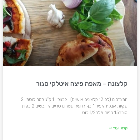
קלצונה – מאפה פיצה איטלקי סגור
המצרכים (לכ 12 קלצונים אישיים): לבצק: 1 ק”ג קמח כוסמין 2
שקיות אבקת אפיה 1 כף גדושה שמרים טריים או יבשים 2 כפות
סוכר1.5 כפות מלח1/2 כוס
קראו עוד »