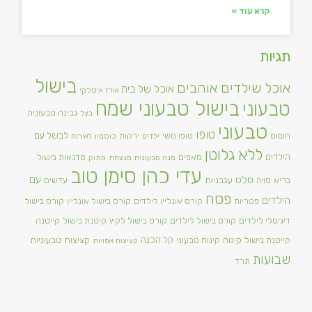
קרא עוד »
תגיות
בישול
אוכל שילדים אוהבים
אוכל של בית
אורז
איטלקי
בישול טבעוני שמח
טבעוני
גבינה טבעונית
בצל
טבעוני
טופו
טופו משי
לבשל עם
חומוס
ירקות
ילדים
כוסמין
לאירוח
ללא גלוטן
הילדים
מאפים
סדנאות בישול
מנה טבעונית מנצחת
מתוק
עדי כהן סימן טוב
סלט
עם
עגבניות
בריא
סויה
עדשים
פסח
הילדים
פטריות
קורס אונליין לילדים
קורס בישול אונליין
קורס בישול
דיגיטלי לילדים
קורס בישול לילדים
קורס בישול לקיץ
קיטנת בישול
קייטנה
קינוח
קינוח טבעוני
קל הכנה
קציצות טבעוניות
קייטנת בישול
קציצות אפויות
שבועות
תרד