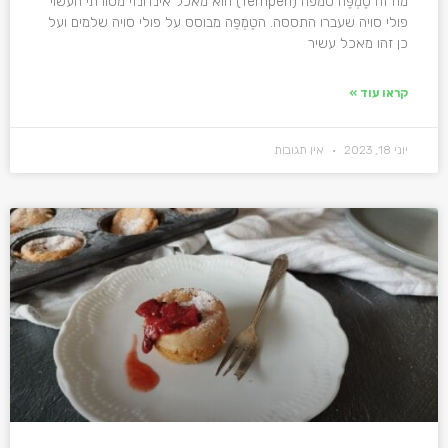
מה זה טֶמְפֶּה טמפה (Tempeh) הוא מאכל אינדונזי מסורתי העשוי
פולי סויה שעברו התססה. הטֶמְפֶּה מבוסס על פולי סויה שלמים ועל
כן זהו מאכל עשיר
קראו עוד »
יוני 18, 2023
אין תגובות