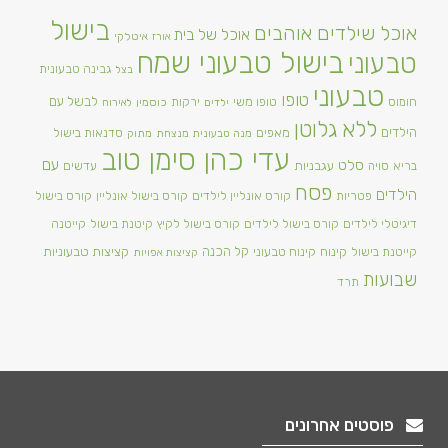
בישול
אוכל שילדים אוהבים
אוכל של בית
אורז
איטלקי
בישול טבעוני שמח
טבעוני
גבינה טבעונית
בצל
טבעוני
טופו
טופו משי
לבשל עם
חומוס
ירקות
ילדים
כוסמין
לאירוח
ללא גלוטן
הילדים
מאפים
סדנאות בישול
מנה טבעונית מנצחת
מתוק
עדי כהן סימן טוב
סלט
עם
עגבניות
בריא
סויה
עדשים
פסח
הילדים
פטריות
קורס אונליין לילדים
קורס בישול אונליין
קורס בישול
דיגיטלי לילדים
קורס בישול לילדים
קורס בישול לקיץ
קיטנת בישול
קייטנה
קינוח
קינוח טבעוני
קל הכנה
קציצות טבעוניות
קייטנת בישול
קציצות אפויות
שבועות
תרד
פוסטים אחרונים