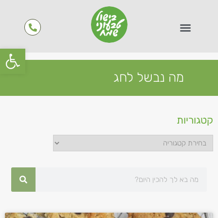
פתח סרגל
מה נבשל לחג
קטגוריות