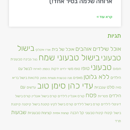
ארוחה שלמה בסיר אחד!)
קרא עוד »
תגיות
בישול
אוכל שילדים אוהבים
אוכל של בית
אורז
איטלקי
בישול טבעוני שמח
טבעוני
גבינה טבעונית
בצל
טבעוני
טופו
טופו משי
לבשל עם
חומוס
ירקות
ילדים
כוסמין
לאירוח
ללא גלוטן
הילדים
מאפים
סדנאות בישול בריא
מנה טבעונית מנצחת
מתוק
עדי כהן סימן טוב
סלט
עם
עגבניות
סויה
עדשים
פסח
הילדים
פטריות
קורס אונליין לילדים
קורס בישול אונליין
קורס בישול
דיגיטלי לילדים
קורס בישול לילדים
קורס בישול לקיץ
קיטנת בישול
קייטנה
קייטנת
שבועות
קינוח
קינוח טבעוני
קל הכנה
קציצות טבעוניות
בישול
קציצות אפויות
תרד