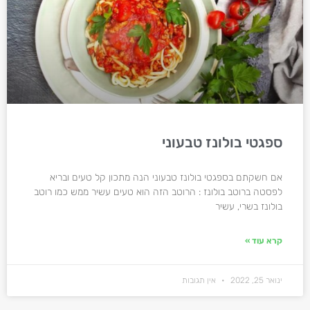
ספגטי בולונז טבעוני
אם חשקתם בספגטי בולונז טבעוני הנה מתכון קל טעים ובריא
לפסטה ברוטב בולונז : הרוטב הזה הוא טעים עשיר ממש כמו רוטב
בולונז בשרי, עשיר
קרא עוד »
ינואר 25, 2022
אין תגובות