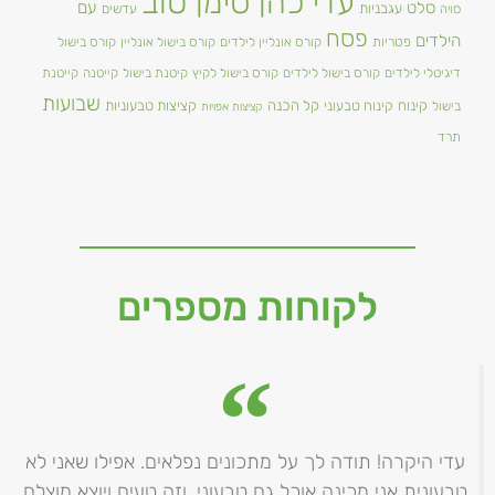
עדי כהן סימן טוב
סלט
עם
עגבניות
סויה
עדשים
פסח
הילדים
פטריות
קורס אונליין לילדים
קורס בישול אונליין
קורס בישול
דיגיטלי לילדים
קורס בישול לילדים
קורס בישול לקיץ
קיטנת בישול
קייטנה
קייטנת
שבועות
קינוח
קינוח טבעוני
קל הכנה
קציצות טבעוניות
בישול
קציצות אפויות
תרד
לקוחות מספרים
עדי היקרה! תודה לך על מתכונים נפלאים. אפילו שאני לא
טבעונית אני מכינה אוכל גם טבעוני. וזה טעים ויוצא מוצלח