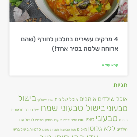
4 מרקים עשירים בחלבון לחורף (שהם
ארוחה שלמה בסיר אחד!)
קרא עוד »
תגיות
בישול
אוכל שילדים אוהבים
אוכל של בית
אורז
איטלקי
בישול טבעוני שמח
טבעוני
גבינה טבעונית
בצל
טבעוני
טופו
טופו משי
לבשל עם
חומוס
ירקות
ילדים
כוסמין
לאירוח
ללא גלוטן
הילדים
מאפים
סדנאות בישול בריא
מנה טבעונית מנצחת
מתוק