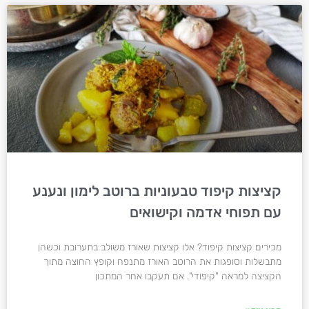
קציצות קיפוד טבעוניות ברוטב לימון ונענע
עם תפוחי אדמה וקישואים
מכירים קציצות קיפוד? אלו קציצות שאורז משולב בתערובת וכשהן
מתבשלות וסופגות את הרוטב האורז מתנפח וקופץ החוצה מתוך
הקציצה למראה "קיפודי". אם תעקבו אחר המתכון