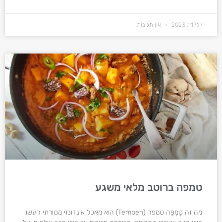
יולי 11, 2023
אין תגובות
טמפה ברוטב מלאי משגע
מה זה טֶמְפֶּה טמפה (Tempeh) הוא מאכל אינדונזי מסורתי העשוי